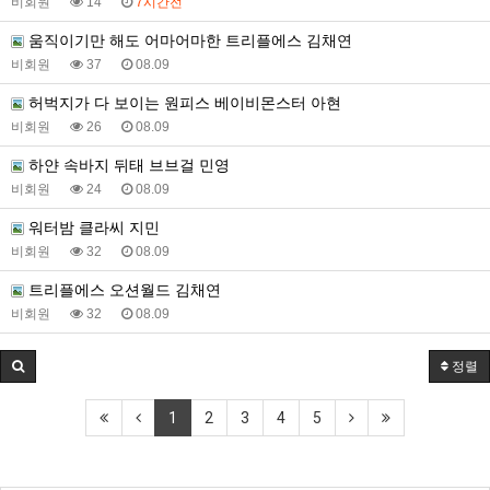
비회원
14
7시간전
움직이기만 해도 어마어마한 트리플에스 김채연
비회원
37
08.09
허벅지가 다 보이는 원피스 베이비몬스터 아현
비회원
26
08.09
하얀 속바지 뒤태 브브걸 민영
비회원
24
08.09
워터밤 클라씨 지민
비회원
32
08.09
트리플에스 오션월드 김채연
비회원
32
08.09
정렬
1
2
3
4
5