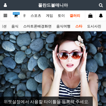
폴란드볼매니아
SHOP
쇼핑/투자
커뮤
스포츠
게임
토이
갤러리
패션
음식
스마트폰배경화면
음식여행
스타
도시사진
Previous
Nex
위젯설정에서 사용할 타이틀을 등록해 주세요.