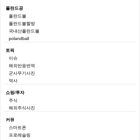
폴란드공
폴란드볼
폴란드볼짤방
국내산폴란드볼
polandball
토픽
이슈
해외반응번역
군사무기사진
역사
쇼핑/투자
주식
해외주식사진
커뮤
스마트폰
프로레슬링