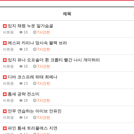
제목
있지 채령 누운 알가슴골
비회원
16
7시간전
에스파 카리나 망사속 블랙 브라
비회원
19
7시간전
있지 유나 오프솔더 흰 크롭티 빨간 나시 개미허리
비회원
16
7시간전
디바 코스프레 뒤태 최예나
비회원
13
7시간전
틈새 공략 전소미
비회원
18
7시간전
안무 연습하는 아이브 안유진
비회원
14
7시간전
파인 틈새 트리플에스 지연