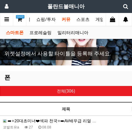
폴란드볼매니아
SHOP
폴란드공
토픽
쇼핑/투자
커뮤
스포츠
게임
토이
갤
스마트폰
프로레슬링
밀리터리매니아
위젯설정에서 사용할 타이틀을 등록해 주세요.
폰
전체(306)
제목
➡️⭐️20대초미녀❤️섹파 천국⭐️➡️AV배우급 리얼 …
코발트유a
27
08.08