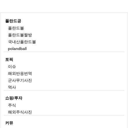
폴란드공
폴란드볼
폴란드볼짤방
국내산폴란드볼
polandball
토픽
이슈
해외반응번역
군사무기사진
역사
쇼핑/투자
주식
해외주식사진
커뮤