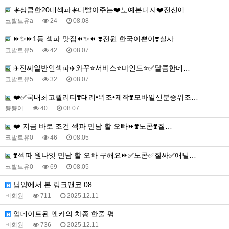
☀️상큼한20대섹파☀️다빨아주는❤️노예본디지❤️전신애 …
코발트유a
24
08.08
⏩✨⏩1등 섹파 맛집⏪✨⏪ ❣️전원 한국이쁜이❣️실사 …
코발트유5
42
08.07
✈️진짜일반인섹파✈️와꾸⭐️서비스⭐️마인드⭐️✅달콤한데…
코발트유5
32
08.07
❤️✅국내최고퀄리티❣️대리•위조•제작❣️모바일신분증위조…
뿅뿅이
40
08.07
❤️ 지금 바로 조건 섹파 만남 할 오빠⏩❣️노콘❣️질…
코발트유0
46
08.05
❣️섹파 원나잇 만남 할 오빠 구해요⏩✅노콘✅질싸✅애널…
코발트유0
69
08.05
남양에서 본 링크앤코 08
비회원
711
2025.12.11
업데이트된 엔카의 차종 한줄 평
비회원
736
2025.12.11