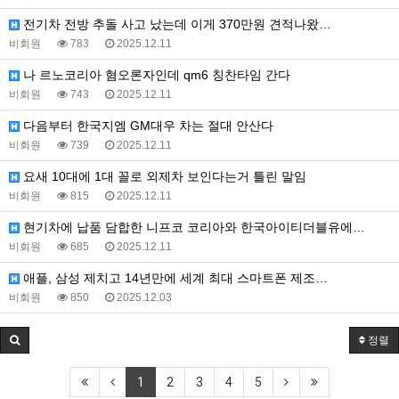
전기차 전방 추돌 사고 났는데 이게 370만원 견적나왔…
비회원
783
2025.12.11
나 르노코리아 혐오론자인데 qm6 칭찬타임 간다
비회원
743
2025.12.11
다음부터 한국지엠 GM대우 차는 절대 안산다
비회원
739
2025.12.11
요새 10대에 1대 꼴로 외제차 보인다는거 틀린 말임
비회원
815
2025.12.11
현기차에 납품 담합한 니프코 코리아와 한국아이티더블유에…
비회원
685
2025.12.11
애플, 삼성 제치고 14년만에 세계 최대 스마트폰 제조…
비회원
850
2025.12.03
정렬
1
2
3
4
5