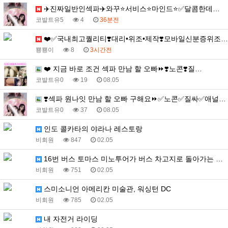
✈️진짜일반인섹파✈️와꾸⭐️서비스⭐️마인드⭐️✅달콤한데…
코발트유5
4
36분전
❤️✅국내최고퀄리티❣️대리•위조•제작❣️모바일신분증위조…
뿅뿅이
8
3시간전
❤️ 지금 바로 조건 섹파 만남 할 오빠⏩❣️노콘❣️질…
코발트유0
19
08.05
❣️섹파 원나잇 만남 할 오빠 구해요⏩✅노콘✅질싸✅애널…
코발트유0
37
08.05
인도 콜카타의 야라나 레스토랑
비회원
847
02.05
16번 버스 토마스 미노투어가 버스 차고지로 돌아가는 …
비회원
751
02.05
스미소니언 아메리칸 미술관, 워싱턴 DC
비회원
785
02.05
내 자전거 라이딩