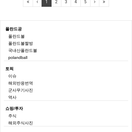
1
2
3
4
5
폴란드공
폴란드볼
폴란드볼짤방
국내산폴란드볼
polandball
토픽
이슈
해외반응번역
군사무기사진
역사
쇼핑/투자
주식
해외주식사진