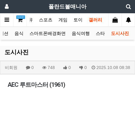
폴란드볼매니아
SHOP
쇼핑/투자
커뮤
스포츠
게임
토이
갤러리
위젯설정에서 사용할 타이틀을 등록해 주세요.
패션
음식
스마트폰배경화면
음식여행
스타
도시사진
도시사진
비회원
0
748
0
0
2025.10.08 08:38
AEC 루트마스터 (1961)