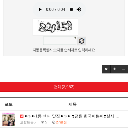
자동등록방지 숫자를 순서대로 입력하세요.
전체(3,982)
포토
제목
⏩✨⏩1등 섹파 맛집⏪✨⏪ ❣️전원 한국이쁜이❣️실사 …
코발트유5
5
27분전