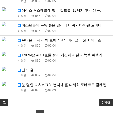
비회원
862
02.05
에식스 탁스테드에 있는 길드홀. 15세기 후반 완공.
비회원
855
02.04
이스탄불에 우뚝 솟은 갈라타 타워 - 1348년 로마네…
비회원
816
02.04
유니온 퍼시픽 빅 보이 4014, 마리코파 산맥 애리조…
비회원
850
02.04
TVRM은 4501호를 증기 기관차 시절의 녹색 여객기…
비회원
830
02.04
단조 철
비회원
859
02.04
눈 덮인 피츠버그의 앤디 워홀 다리와 로베르토 클레멘테…
비회원
873
02.03
정렬