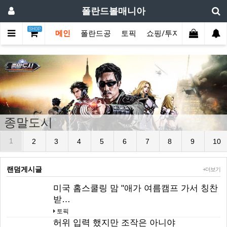
폴란드볼매니아
SHOP
메인
폴란드공
토픽
쇼핑/투자
커뮤
스
종말도시
1
2
3
4
5
6
7
8
9
10
랜덤게시글
+더보기
미국 홈스쿨링 맘 "애가 여름캠프 가서 칭찬
받…
토픽
허위 입력 했지만 조작은 아니야