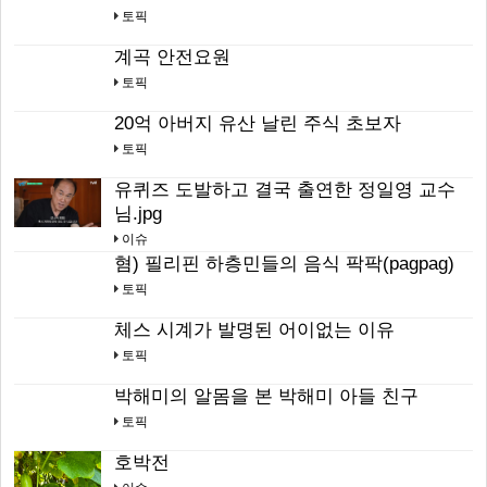
토픽
계곡 안전요원
토픽
20억 아버지 유산 날린 주식 초보자
토픽
유퀴즈 도발하고 결국 출연한 정일영 교수
님.jpg
이슈
혐) 필리핀 하층민들의 음식 팍팍(pagpag)
토픽
체스 시계가 발명된 어이없는 이유
토픽
박해미의 알몸을 본 박해미 아들 친구
토픽
호박전