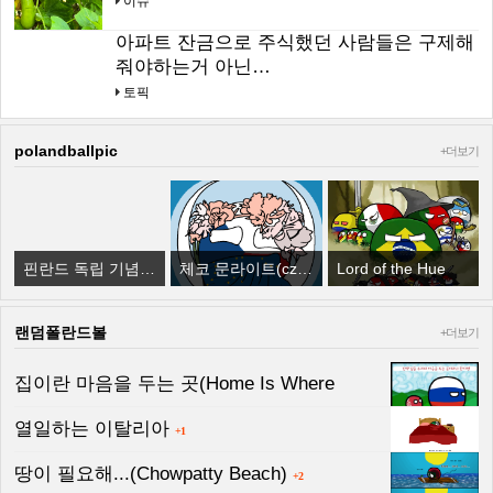
이슈
아파트 잔금으로 주식했던 사람들은 구제해
줘야하는거 아닌…
토픽
polandballpic
+더보기
핀란드 독립 기념일(Finnish Independence Day)
체코 문라이트(czech moonlight)
Lord of the Hue
랜덤폴란드볼
+더보기
집이란 마음을 두는 곳(Home Is Where
The…
열일하는 이탈리아
+1
+1
땅이 필요해...(Chowpatty Beach)
+2